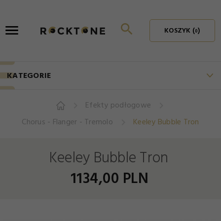
KOSZYK (
)
0
KATEGORIE
Efekty podłogowe
Chorus - Flanger - Tremolo
Keeley Bubble Tron
Keeley Bubble Tron
1134,
00
PLN