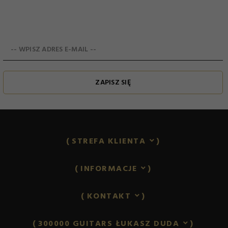
-- WPISZ ADRES E-MAIL --
ZAPISZ SIĘ
STREFA KLIENTA
INFORMACJE
KONTAKT
300000 GUITARS ŁUKASZ DUDA