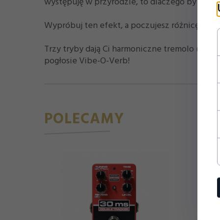
występuję w przyrodzie, to dlaczego by nie stw
Wypróbuj ten efekt, a poczujesz różnicę!
Trzy tryby dają Ci harmoniczne tremolo (pod
pogłosie Vibe-O-Verb!
POLECAMY