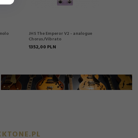
molo
JHS The Emperor V2 - analogue
JHS The U
Chorus/Vibrato
Bulb Driv
1352,
00
PLN
1352,
00
KTONE.PL