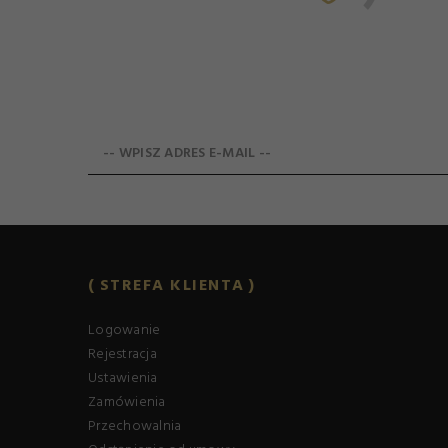
-- WPISZ ADRES E-MAIL --
STREFA KLIENTA
Logowanie
Rejestracja
Ustawienia
Zamówienia
Przechowalnia