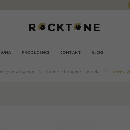
ÓWNA
PRODUCENCI
KONTAKT
BLOG
fekty podłogowe
Chorus - Flanger - Tremolo
Keeley V