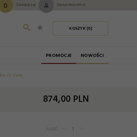
Zaloguj się
Zarejestruj mnie
KOSZYK (
0
)
PROMOCJE
NOWOŚCI
ibe-O-Verb
874,
00
PLN
ILOŚĆ: