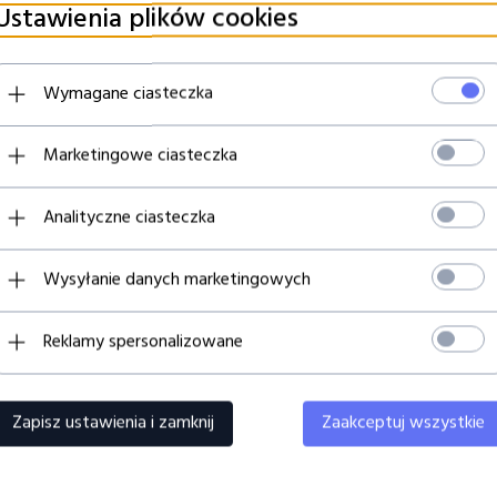
orzyć dźwięków układanych według tego typu wzorów? 0, 1, 1
Ustawienia plików cookies
Wymagane ciasteczka
obne do tego z efektu Keeley DynaTrem), Vibrato i modul
Marketingowe ciasteczka
Analityczne ciasteczka
Wysyłanie danych marketingowych
Reklamy spersonalizowane
Zapisz ustawienia i zamknij
Zaakceptuj wszystkie