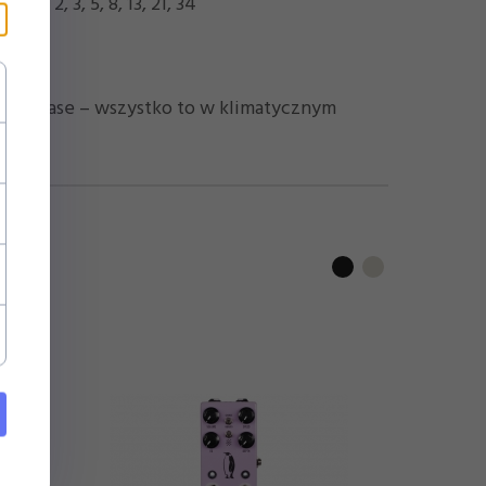
, 2, 3, 5, 8, 13, 21, 34
ację Phase – wszystko to w klimatycznym