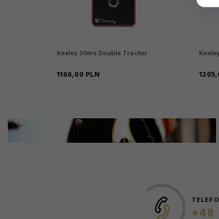
Keeley 30ms Double Tracker
Keele
1166,
00
PLN
1205,
TELEF
+48 