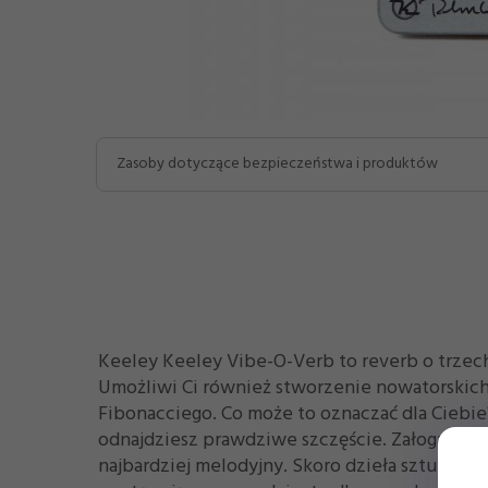
Zasoby dotyczące bezpieczeństwa i produktów
Keeley Keeley Vibe-O-Verb to reverb o trzech
Umożliwi Ci również stworzenie nowatorskich, 
Fibonacciego. Co może to oznaczać dla Ciebie?
odnajdziesz prawdziwe szczęście. Załoga Keel
najbardziej melodyjny. Skoro dzieła sztuki ta