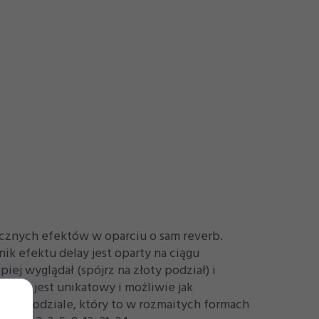
ycznych efektów w oparciu o sam reverb.
ik efektu delay jest oparty na ciągu
ej wyglądał (spójrz na złoty podział) i
tóry jest unikatowy i możliwie jak
łotym podziale, który to w rozmaitych formach