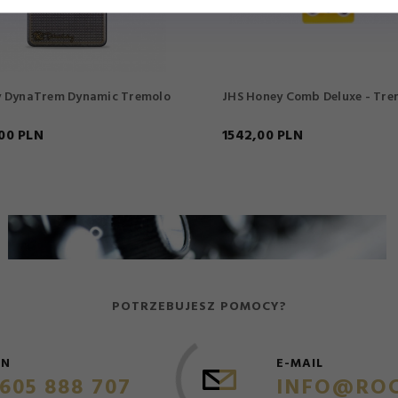
y DynaTrem Dynamic Tremolo
JHS Honey Comb Deluxe - Tre
00
PLN
1542,
00
PLN
POTRZEBUJESZ POMOCY?
ON
E-MAIL
605 888 707
INFO@ROC