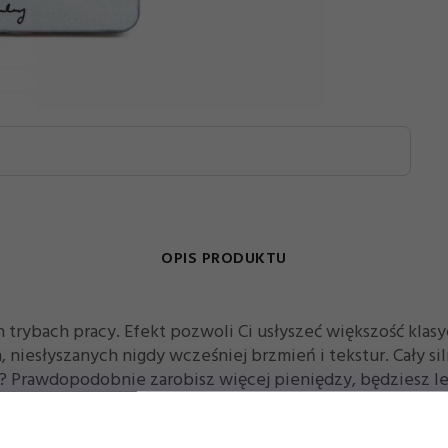
OPIS PRODUKTU
 trybach pracy. Efekt pozwoli Ci usłyszeć większość klas
niesłyszanych nigdy wcześniej brzmień i tekstur. Cały siln
 Prawdopodobnie zarobisz więcej pieniędzy, będziesz lepi
ey’a odnajduje przyjemność ukrytą w stworzeniu reverbu, k
kich autorów jak choćby Debussy La Mer zostały ujęte w z