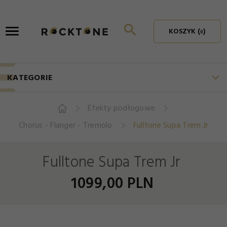
KOSZYK (
)
0
KATEGORIE
Efekty podłogowe
Chorus - Flanger - Tremolo
Fulltone Supa Trem Jr
Fulltone Supa Trem Jr
1099,
00
PLN