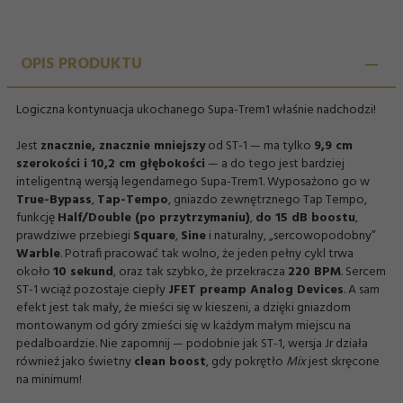
OPIS PRODUKTU
Logiczna kontynuacja ukochanego Supa-Trem1 właśnie nadchodzi!
Jest
znacznie, znacznie mniejszy
od ST-1 — ma tylko
9,9 cm
szerokości i 10,2 cm głębokości
— a do tego jest bardziej
inteligentną wersją legendarnego Supa-Trem1. Wyposażono go w
True-Bypass
,
Tap-Tempo
, gniazdo zewnętrznego Tap Tempo,
funkcję
Half/Double (po przytrzymaniu)
,
do 15 dB boostu
,
prawdziwe przebiegi
Square
,
Sine
i naturalny, „sercowopodobny”
Warble
. Potrafi pracować tak wolno, że jeden pełny cykl trwa
około
10 sekund
, oraz tak szybko, że przekracza
220 BPM
. Sercem
ST-1 wciąż pozostaje ciepły
JFET preamp Analog Devices
. A sam
efekt jest tak mały, że mieści się w kieszeni, a dzięki gniazdom
montowanym od góry zmieści się w każdym małym miejscu na
pedalboardzie. Nie zapomnij — podobnie jak ST-1, wersja Jr działa
również jako świetny
clean boost
, gdy pokrętło
Mix
jest skręcone
na minimum!