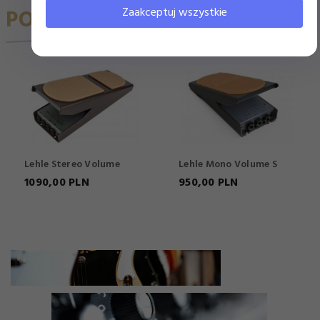
Zaakceptuj wszystkie
POLECAMY
Lehle Stereo Volume
Lehle Mono Volume S
1090,
00
PLN
950,
00
PLN