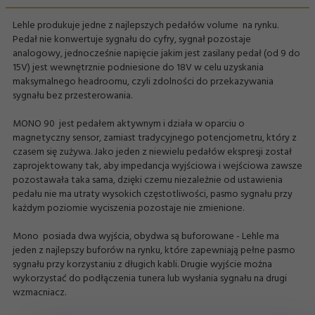
Lehle produkuje jedne z najlepszych pedałów volume na rynku.
Pedał nie konwertuje sygnału do cyfry, sygnał pozostaje
analogowy, jednocześnie napięcie jakim jest zasilany pedał (od 9 do
15V) jest wewnętrznie podniesione do 18V w celu uzyskania
maksymalnego headroomu, czyli zdolności do przekazywania
sygnału bez przesterowania.
MONO 90 jest pedałem aktywnym i działa w oparciu o
magnetyczny sensor, zamiast tradycyjnego potencjometru, który z
czasem się zużywa. Jako jeden z niewielu pedałów ekspresji został
zaprojektowany tak, aby impedancja wyjściowa i wejściowa zawsze
pozostawała taka sama, dzięki czemu niezależnie od ustawienia
pedału nie ma utraty wysokich częstotliwości, pasmo sygnału przy
każdym poziomie wyciszenia pozostaje nie zmienione.
Mono posiada dwa wyjścia, obydwa są buforowane - Lehle ma
jeden z najlepszy buforów na rynku, które zapewniają pełne pasmo
sygnału przy korzystaniu z długich kabli. Drugie wyjście można
wykorzystać do podłączenia tunera lub wysłania sygnału na drugi
wzmacniacz.