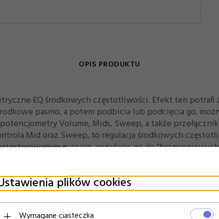
OPIS PRODUKTU
etryczne EQ środkowych częstotliwości. Efekt ten potra
środkowe pasmo, a potem podbicia lub podcięcia go, moż
o potencjometry Volume, Mids, Sweep, a także przełączni
ontrola Mid oraz Sweep, to regulacja środkowych częstotl
przesterowanym piecem, wysyłając go do “brzmieniowych n
ę równie świetnie w ujarzmieniu pieca lub efektu, który p
ie kontroler parametryczny średniego pasma, który po spa
Ustawienia plików cookies
rzyjaznego duszka.
Wymagane ciasteczka