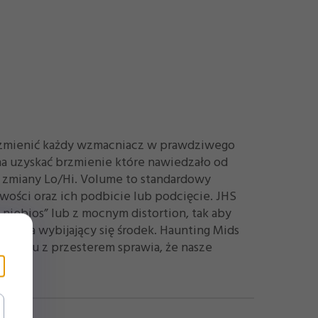
fi zmienić każdy wzmacniacz w prawdziwego
na uzyskać brzmienie które nawiedzało od
k zmiany Lo/Hi. Volume to standardowy
iwości oraz ich podbicie lub podcięcie. JHS
iebios” lub z mocnym distortion, tak aby
osiada wybijający się środek. Haunting Mids
rowaniu z przesterem sprawia, że nasze