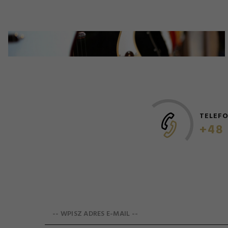
TELEF
+48 
-- WPISZ ADRES E-MAIL --