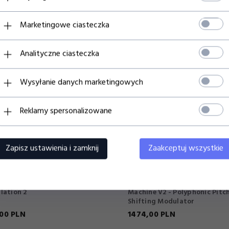
Marketingowe ciasteczka
Analityczne ciasteczka
Wysyłanie danych marketingowych
Reklamy spersonalizowane
Zapisz ustawienia i zamknij
Zaakceptuj wszystkie
 by Audio Total Sonic
EarthQuaker Devices Rainbo
lation 2
Machine V2 - Polyphonic Pitc
Shifting Modulator
00
PLN
1474,
00
PLN