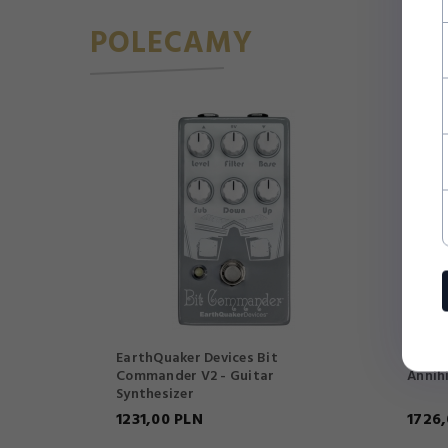
POLECAMY
EarthQuaker Devices Bit
Death
Commander V2 - Guitar
Annihi
Synthesizer
1231,
00
PLN
1726,