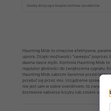
Zasoby dotyczące bezpieczeństwa i produktów
Haunting Mids to strasznie efektywne, param
upiora. Dzięki możliwości “sweepu” poprzez 
dawna nasze myśli. Kontrola Haunting Mids t
regulator głośności do zwiększenia sygnału. K
Haunting Mids zabrzmi świetnie przed lekko 
przebić się przez mix. Urządzenie sprawdza si
nie jest sam w sobie overdrivem, to zwyczajn
brzmienie nabierze krzyku lub zmieni się w p