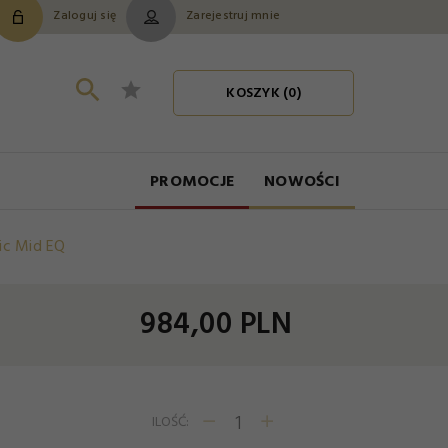
Zaloguj się
Zarejestruj mnie
KOSZYK (
0
)
PROMOCJE
NOWOŚCI
ic Mid EQ
984,
00
PLN
ILOŚĆ: