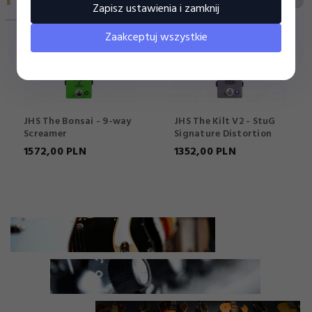
Zapisz ustawienia i zamknij
Zaakceptuj wszystkie
JHS The Bonsai - 9-way
JHS The Kilt V2 - StuG
Screamer
Signature Distortion
1572,
00
PLN
1352,
00
PLN