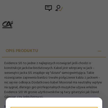
OPIS PRODUKTU
Evidence SIS to jedne z najlepszych rozwiązań jeśli chodzi o
konstrukcje jacków bezlutowych. Kabel jest wkręcany w jack -
wewnątrz jacka SIS znajduje się "dziura" samogwintująca. Takie
rozwiązanie zapewnia bardzo trwałe połączenie kabla z jackiem -
nic się nie odkręca. Dodatkowo kabel Monorail ma neutralny wpływ
na sygnał, dlatego gro profesjonalnych muzyków używa właśnie
Evidence SIS! W gronie użytkowników są tacy gitarzyści jak David
Gilmour, czy John Petrucci.
Na sprzedaż jeden Jack kątowy czarny - w naszej ofercie znajdziesz