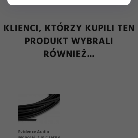
KLIENCI, KTÓRZY KUPILI TEN
PRODUKT WYBRALI
RÓWNIEŻ...
Evidence Audio
Monorail 1 m Czarny