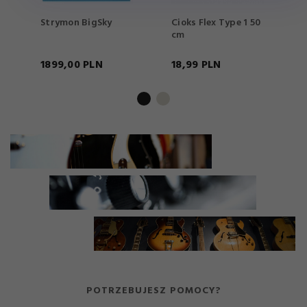
Strymon BigSky
Cioks Flex Type 1 50
C
cm
1899,
00
PLN
18,
99
PLN
1
POTRZEBUJESZ POMOCY?