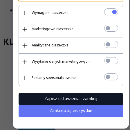
49,
00
PLN
48,
00
PLN
Wymagane ciasteczka
Marketingowe ciasteczka
KLIENCI, KTÓRZY KUPILI TEN
Analityczne ciasteczka
PRODUKT WYBRALI
Wysyłanie danych marketingowych
RÓWNIEŻ...
Reklamy spersonalizowane
Zapisz ustawienia i zamknij
Zaakceptuj wszystkie