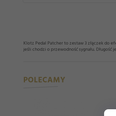
Klotz Pedal Patcher to zestaw 3 złączek do ef
jeśli chodzi o przewodność sygnału. Długość je
POLECAMY