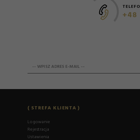
TELEF
+48 
-- WPISZ ADRES E-MAIL --
STREFA KLIENTA
Logowanie
Rejestracja
Ustawienia