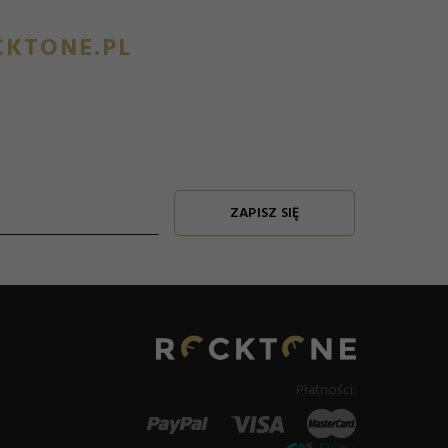
KTONE.PL
ZAPISZ SIĘ
Płatności: