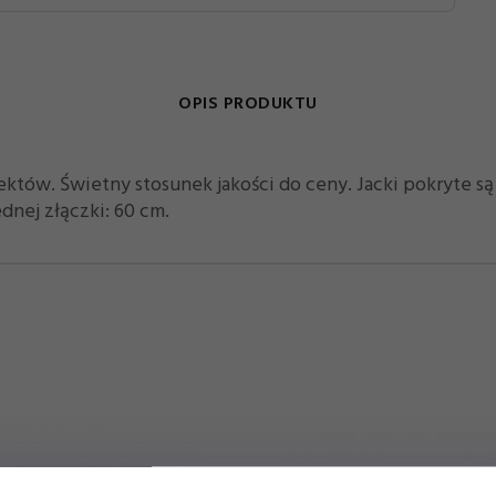
OPIS PRODUKTU
ektów. Świetny stosunek jakości do ceny. Jacki pokryte s
dnej złączki: 60 cm.