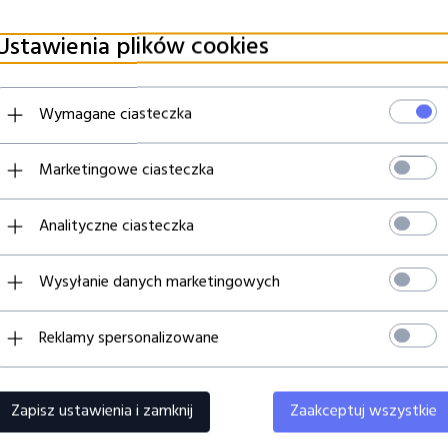
Ustawienia plików cookies
Wymagane ciasteczka
Marketingowe ciasteczka
 Pedal Patcher 15 cm
Evidence Audio SIS Jack Prost
0
PLN
26,
99
PLN
Analityczne ciasteczka
Wysyłanie danych marketingowych
ZY KUPILI TEN PRODUKT WYBR
Reklamy spersonalizowane
Zapisz ustawienia i zamknij
Zaakceptuj wszystkie