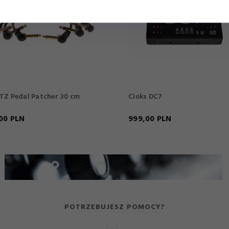
TZ Pedal Patcher 30 cm
Cioks DC7
00
PLN
999,
00
PLN
POTRZEBUJESZ POMOCY?