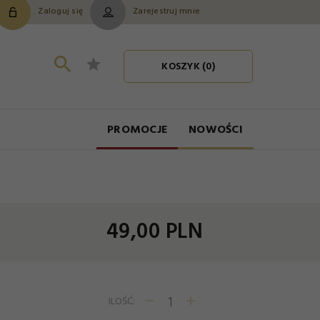
Zaloguj się
Zarejestruj mnie
KOSZYK (
0
)
PROMOCJE
NOWOŚCI
49,
00
PLN
ILOŚĆ: