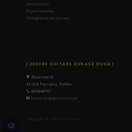
Zamówienia
Przechowalnia
Odstąpienie od umowy
300000 GUITARS ŁUKASZ DUDA
Zbożowa 1D
43-200
Pszczyna
,
Polska
605888707
lukasz.duda@rocktone.pl
Copyright © 2016 rocktone.pl